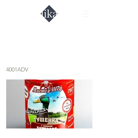
Тушёнка с жирком
утки
4001ADV