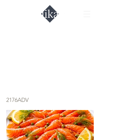
Филе саломон
холодного
копчения 1кг.
нарезка
2176ADV