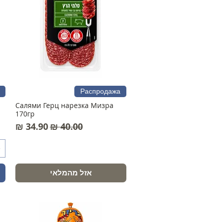
Распродажа
Салями Герц нарезка Мизра
170гр
מחיר רגיל
מחיר מבצע
אזל מהמלאי