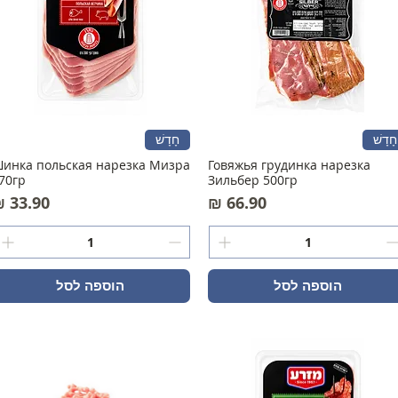
חָדָשׁ
חָדָשׁ
инка польская нарезка Мизра
Говяжья грудинка нарезка
70гр
Зильбер 500гр
מחיר
מחיר
הוספה לסל
הוספה לסל