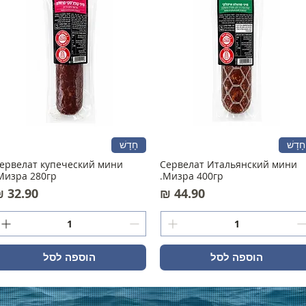
חָדָשׁ
חָדָשׁ
ервелат купеческий мини
Сервелат Итальянский мини
Мизра 280гр.
Мизра 400гр.
מחיר
מחיר
הוספה לסל
הוספה לסל