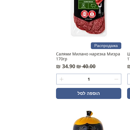
Распродажа
Салями Милано нарезка Мизра
Ш
170гр
1
מחיר רגיל
מחיר מבצע
הוספה לסל