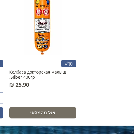
חָדָשׁ
Колбаса докторская малыш
Silber 400гр.
מחיר
אזל מהמלאי