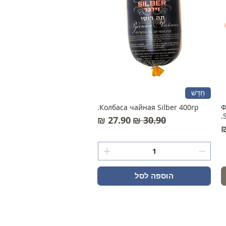
חָדָשׁ
Колбаса чайная Silber 400гр.
Ф
S
מחיר רגיל
מחיר מבצע
הוספה לסל