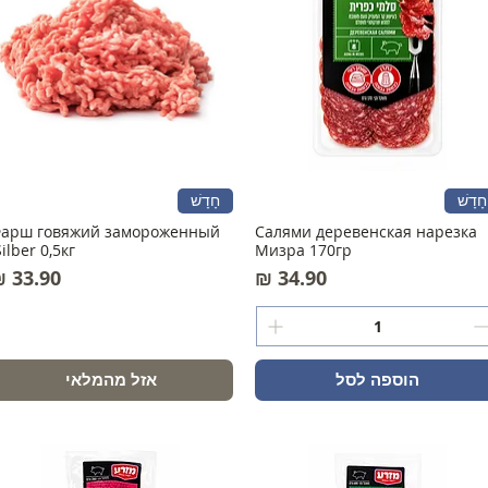
חָדָשׁ
חָדָשׁ
арш говяжий замороженный
Салями деревенская нарезка
ilber 0,5кг.
Мизра 170гр
מחיר
מחיר
הוספה לסל
אזל מהמלאי